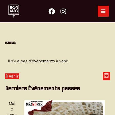
Aller
au
Main
contenu
Menu
noise rock
Il n’y a pas d’évènements à venir.
Navi
Navi
À venir
Liste
de
Sélectionnez
par
Derniers Évènements passés
vue
une
cons
Évè
date.
Mai
2