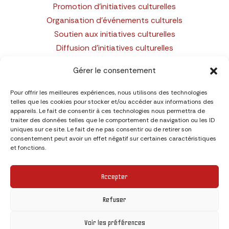
Promotion d’initiatives culturelles
Organisation d’événements culturels
Soutien aux initiatives culturelles
Diffusion d’initiatives culturelles
Gérer le consentement
LIENS
Pour offrir les meilleures expériences, nous utilisons des technologies
Politique de confidentialité
telles que les cookies pour stocker et/ou accéder aux informations des
appareils. Le fait de consentir à ces technologies nous permettra de
Mentions légales
traiter des données telles que le comportement de navigation ou les ID
uniques sur ce site. Le fait de ne pas consentir ou de retirer son
consentement peut avoir un effet négatif sur certaines caractéristiques
CONTACT
et fonctions.
Association La Dynamo
Accepter
21 rue Perrière 79000 Niort
ladynamo79@gmail.com
Refuser
Voir les préférences