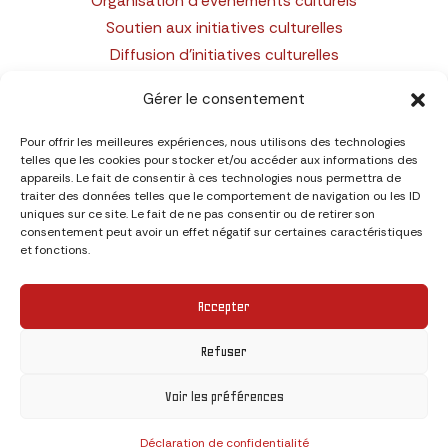
Organisation d’événements culturels
Soutien aux initiatives culturelles
Diffusion d’initiatives culturelles
Gérer le consentement
LIENS
Pour offrir les meilleures expériences, nous utilisons des technologies
Politique de confidentialité
telles que les cookies pour stocker et/ou accéder aux informations des
appareils. Le fait de consentir à ces technologies nous permettra de
Mentions légales
traiter des données telles que le comportement de navigation ou les ID
uniques sur ce site. Le fait de ne pas consentir ou de retirer son
consentement peut avoir un effet négatif sur certaines caractéristiques
CONTACT
et fonctions.
Association La Dynamo
Accepter
21 rue Perrière 79000 Niort
ladynamo79@gmail.com
Refuser
Voir les préférences
Droits d'auteur © 2026 La Dynamo - création du site
PAPIER PIXEL
Déclaration de confidentialité